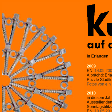
in Erlangen
2009
EN:
14.05.20
Albrächd: Er
Puzzle Stadtte
Fotos von ein
2010
in diesem Jahr
Ausstellenden
Sonntagsblitz:
EN:
10.05.20